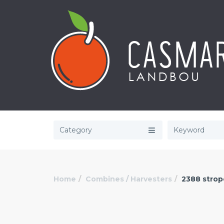
Category
Home
Combines / Harvesters
2388 strop