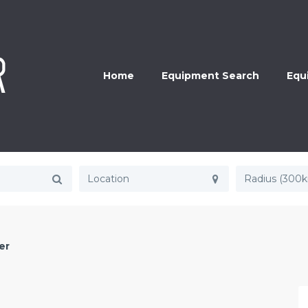
Home
Equipment Search
Equ
Radius (300
er